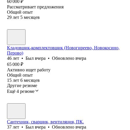
60 000
₽
Рассматривает предложения
Общий опыт
29
лет
5
месяцев
Кладовщик-комплектовщик (Новогиреево, Новокосино,
Перово)
46
лет
•
Был
вчера
•
Обновлено
вчера
65 000
₽
Активно ищет работу
Общий опыт
15
лет
6
месяцев
Другие резюме
Ещё 4 резюме
Сантехник, сварщик, вентиляция, ПК.
37
лет
•
Был
вчера
•
Обновлено
вчера