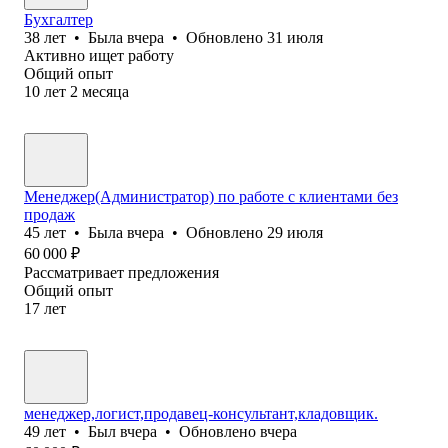
Бухгалтер
38
лет
•
Была
вчера
•
Обновлено
31 июля
Активно ищет работу
Общий опыт
10
лет
2
месяца
Менеджер(Администратор) по работе с клиентами без
продаж
45
лет
•
Была
вчера
•
Обновлено
29 июля
60 000
₽
Рассматривает предложения
Общий опыт
17
лет
менеджер,логист,продавец-консультант,кладовщик.
49
лет
•
Был
вчера
•
Обновлено
вчера