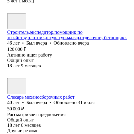
5
лет
1
месяц
Строитель,экспедитор.помощник по
хозяйству,плотник,штукатур-маляр,отделочни, бетонщикк
46
лет
•
Был
вчера
•
Обновлено
вчера
120 000
₽
Активно ищет работу
Общий опыт
18
лет
9
месяцев
Слесарь механосборочных работ
40
лет
•
Был
вчера
•
Обновлено
31 июля
50 000
₽
Рассматривает предложения
Общий опыт
18
лет
6
месяцев
Другие резюме