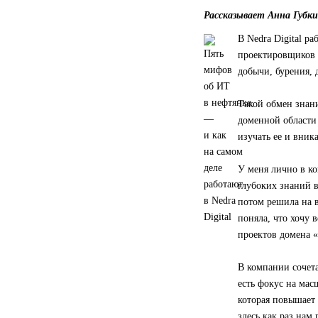
Рассказывает Анна Губки
В Nedra Digital р
проектировщиков 
добычи, бурения, 
Такой обмен знани
доменной области 
изучать ее и вника
У меня лично в к
глубоких знаний в
потом решила на в
поняла, что хочу 
проектов домена 
В компании сочета
есть фокус на ма
которая повышает 
здесь как раз нам