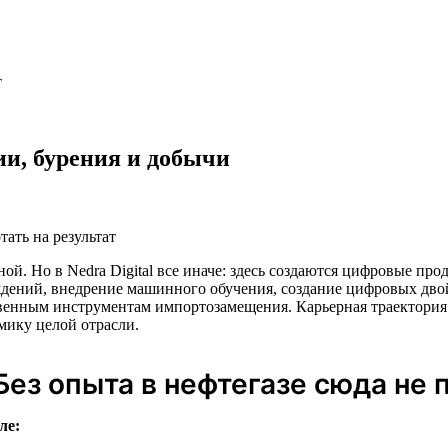
т
и, бурения и добычи
тать на результат
ной. Но в Nedra Digital все иначе: здесь создаются цифровые пр
дений, внедрение машинного обучения, создание цифровых дво
енным инструментам импортозамещения. Карьерная траектория 
мику целой отрасли.
Без опыта в нефтегазе сюда не 
ле: