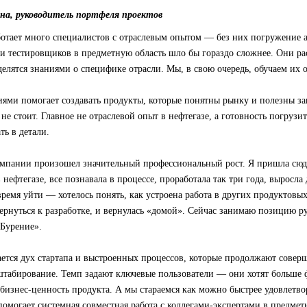
на, руководитель портфеля проектов
аботает много специалистов с отраслевым опытом — без них погружение 
и тестировщиков в предметную область шло бы гораздо сложнее. Они ра
делятся знаниями о специфике отрасли. Мы, в свою очередь, обучаем их 
ями помогает создавать продукты, которые понятны рынку и полезны за
не стоит. Главное не отраслевой опыт в нефтегазе, а готовность погрузит
ть в детали.
омпании произошел значительный профессиональный рост. Я пришла сюд
 нефтегазе, все познавала в процессе, проработала так три года, выросла
ремя уйти — хотелось понять, как устроена работа в других продуктовых
вернуться к разработке, и вернулась «домой». Сейчас занимаю позицию р
«Бурение».
ется дух стартапа и выстроенных процессов, которые продолжают соверше
сштабирование. Темп задают ключевые пользователи — они хотят больше
бизнес-ценность продукта. А мы стараемся как можно быстрее удовлетв
 помогает системная совместная работа с коллегами-экспертами в предмет