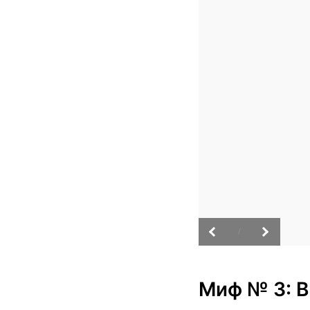
/
Миф № 3: В