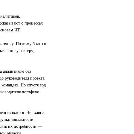
аналитиков,
ссказывают о процессах
основам ИТ.
казчику. Поэтому бояться
ься в новую сферу,
а аналитиком без
 до руководителя проекта,
 командах. Но спустя год
уководителя портфеля
нствоваться. Нет хаоса,
 функциональности,
орять их потребности —
ной области.