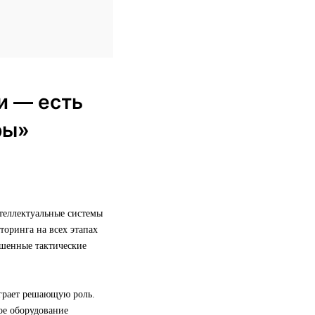
и — есть
ры»
теллектуальные системы
торинга на всех этапах
ешенные тактические
грает решающую роль.
кое оборудование