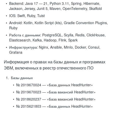
Backend:
Java 17 — 21, Python 3.11, Spring, Hibernate,
Jackson, Jersey, Junit 5, Maven, OpenTelemetry, Skaffold
IOS:
Swift, Ruby, Tuist
Android:
Kotlin, Kotlin Script (kts), Gradle Convention Plugins,
Ruby
Работа с данными:
PostgreSQL, Scylla, Redis, ClickHouse,
Elasticsearch, Kafka, Hadoop, Flink, Spark
Инфраструктура:
Nginx, Ansible, MinIo, Docker, Consul,
Grafana
Информация о правах на базы данных и программах
ЭВМ, включенных в реестр отечественного ПО
Базы данных
№ 2019670024 — «База данных HeadHunter»
№ 2019670023 — «База вакансий HeadHunter»
№ 2018620237 — «База вакансий HeadHunter»
№ 2015621803 — «База данных HeadHunter»