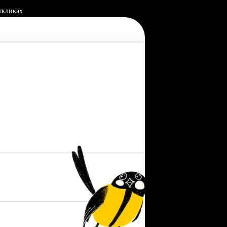
ткликах