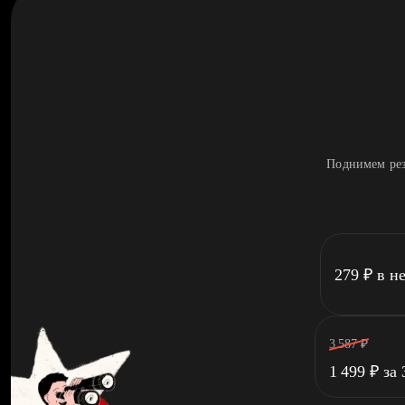
Поднимем рез
279
₽
в н
3 587
₽
1 499
₽
за 