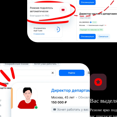
Вас выделя
Резюме ярко под
вас пригласят р