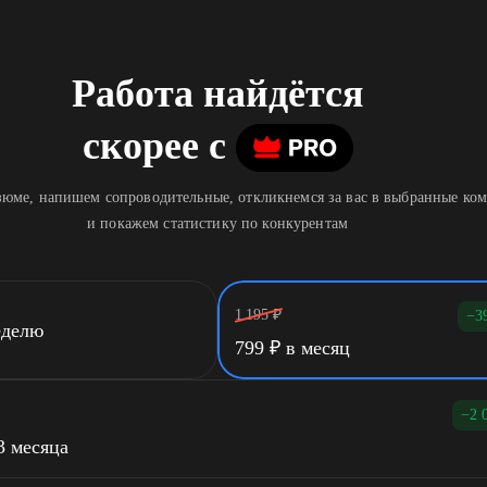
Работа найдётся
скорее
c
юме, напишем сопроводительные, откликнемся за вас в выбранные ко
и покажем статистику по конкурентам
1 195
₽
−3
еделю
799
₽
в месяц
−2 
3 месяца