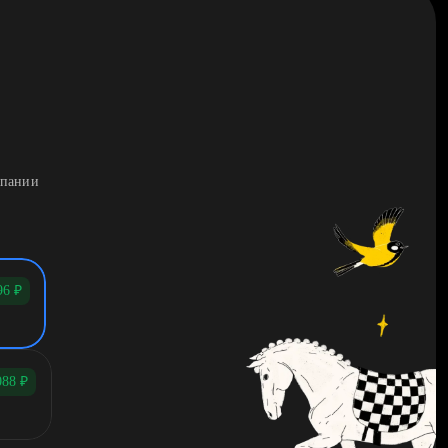
мпании
96
₽
088
₽